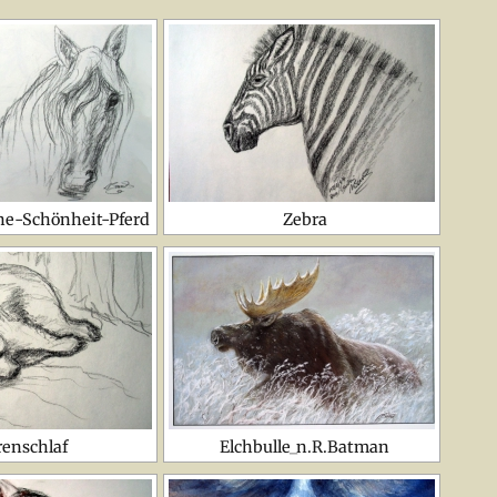
ne-Schönheit-Pferd
Zebra
renschlaf
Elchbulle_n.R.Batman