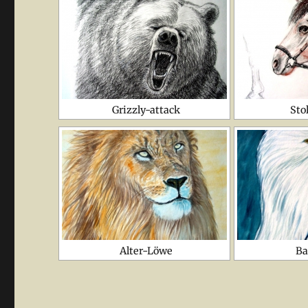
Grizzly-attack
Sto
Alter-Löwe
Ba