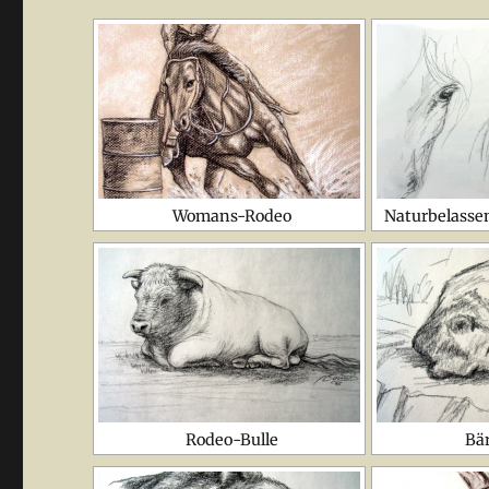
Womans-Rodeo
Naturbelasse
Rodeo-Bulle
Bä