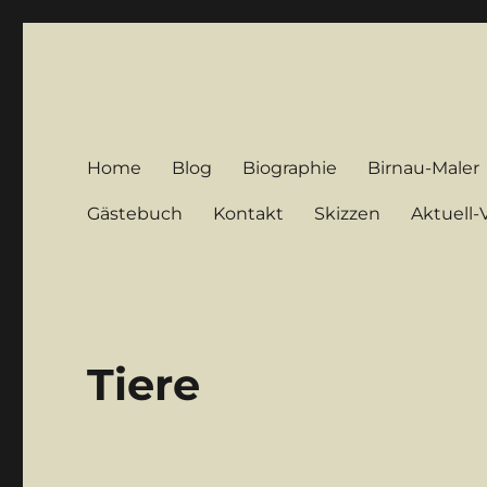
Sand-Bilder.de
Kunstmaler-Aquarell-Bilder
Home
Blog
Biographie
Birnau-Maler
Gästebuch
Kontakt
Skizzen
Aktuell
Tiere