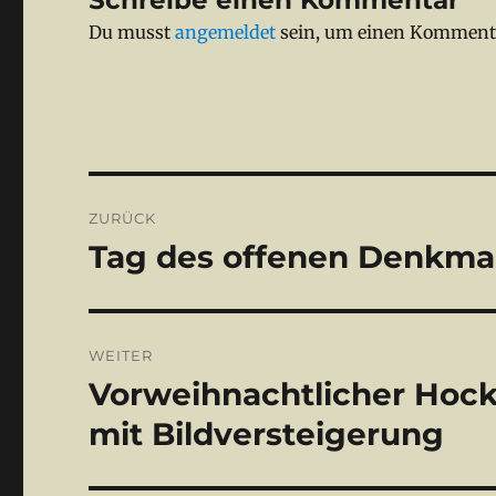
Du musst
angemeldet
sein, um einen Komment
Beitragsnavigation
ZURÜCK
Tag des offenen Denkma
Vorheriger
Beitrag:
WEITER
Vorweihnachtlicher Hock
Nächster
Beitrag:
mit Bildversteigerung