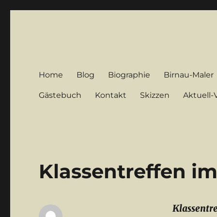
Sand-Bilder.de
Kunstmaler-Aquarell-Bilder
Home
Blog
Biographie
Birnau-Maler
Gästebuch
Kontakt
Skizzen
Aktuell
Klassentreffen i
Klassentr